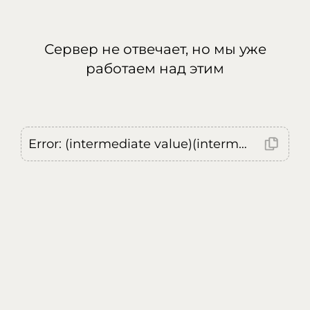
Сервер не отвечает, но мы уже
работаем над этим
Error: (intermediate value)(intermediate value)(intermediate value).replaceAll is not a function