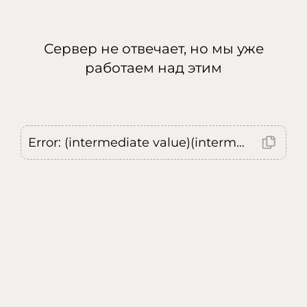
Сервер не отвечает, но мы уже
работаем над этим
Error: (intermediate value)(intermediate value)(intermediate value).replaceAll is not a function