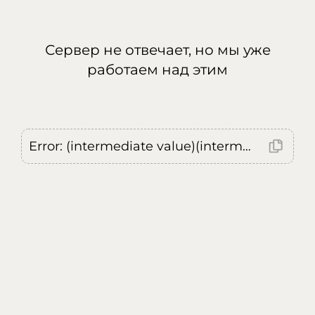
Сервер не отвечает, но мы уже
работаем над этим
Error: (intermediate value)(intermediate value)(intermediate value).replaceAll is not a function